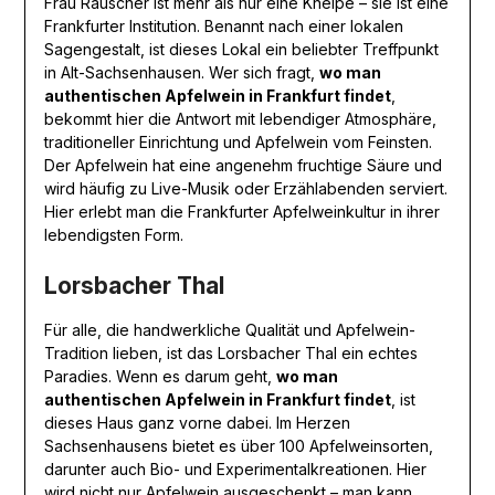
Frau Rauscher ist mehr als nur eine Kneipe – sie ist eine
Frankfurter Institution. Benannt nach einer lokalen
Sagengestalt, ist dieses Lokal ein beliebter Treffpunkt
in Alt-Sachsenhausen. Wer sich fragt,
wo man
authentischen Apfelwein in Frankfurt findet
,
bekommt hier die Antwort mit lebendiger Atmosphäre,
traditioneller Einrichtung und Apfelwein vom Feinsten.
Der Apfelwein hat eine angenehm fruchtige Säure und
wird häufig zu Live-Musik oder Erzählabenden serviert.
Hier erlebt man die Frankfurter Apfelweinkultur in ihrer
lebendigsten Form.
Lorsbacher Thal
Für alle, die handwerkliche Qualität und Apfelwein-
Tradition lieben, ist das Lorsbacher Thal ein echtes
Paradies. Wenn es darum geht,
wo man
authentischen Apfelwein in Frankfurt findet
, ist
dieses Haus ganz vorne dabei. Im Herzen
Sachsenhausens bietet es über 100 Apfelweinsorten,
darunter auch Bio- und Experimentalkreationen. Hier
wird nicht nur Apfelwein ausgeschenkt – man kann